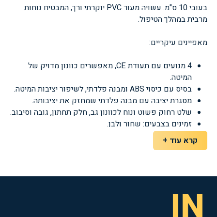
בעובי 10 ס"מ. עשויה מעור PVC יוקרתי ורך, המבטיח נוחות
מרבית במהלך הטיפול.
מאפיינים עיקריים:
4 מנועים עם תעודת CE, מאפשרים כוונון מדויק של
המיטה.
בסיס עם כיסוי ABS ומבנה פלדתי, לשיפור יציבות המיטה.
מסגרת יציבה עם מבנה פלדתי שמחזק את יציבותה.
שלט רחוק פשוט ונוח לכוונון גב, חלק תחתון, גובה וסיבוב.
זמינים בצבעים: שחור ולבן.
קרא עוד +
מיטה זו אידיאלית לשימוש בעסקים קוסמטיים ומאפשרת
התאמה אישית לכל טיפול, תוך שמירה על נוחות וביצועים
גבוהים.