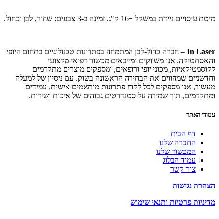
מיטת עיסויים ניידת במשקל 16± ק"ג, זמינה ב-3 צבעים: שחור, לבן וכחול.
In Laser
– חברה כחול-לבן המתמחה בפתרונות טכנולוגיים בתחום היופי
והאסתטיקה. אנו משווקים ומייבאים מכשור רפואי מקצועי
לקוסמטיקאיות, מכוני יופי ורופאים, ומספקים מוצרים מתקדמים
וחדשניים שמהווים את הבחירה הראשונה בשוק. עם ניסיון של למעלה
מעשור, אנו מספקים לכל לקוח פתרונות מותאמים אישית, עמידים
ומתקדמים, תוך שמירה על סטנדרטים גבוהים של איכות ושירות.
עמודי האתר
דף הבית
החברה שלנו
המכשור שלנו
עמוד הבלוג
צור קשר
הצהרת נגישות
מדיניות פרטיות ותנאי שימוש