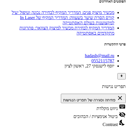
הפוסטים האחרונים
מכשיר מיצוק פנים: המדריך המקיף לבחירה נכונה וטיפול יעיל
קורס הסרת שיער בשעווה: המדריך המקיף של In Laser
למקצוענות בעולם האסתטיקה
המדריך המקיף לבחירת מכשיר למיצוק הצוואר: פתרונות
מתקדמים באסתטיקה
פרטי התקשרות
hadash@mail.ru
0552115787
יוסף לישנסקי 27, ראשון לציון
תפריט נגישות
close
פתיחה וסגירה של תפריט הנגישות
keyboard
ניווט מקלדת
visibility_off
ביטול אנימציות / הבהובים
nights_stay
Contrast