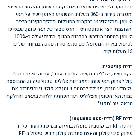
ידית הקריוליפוליזיס שואבת את רקמת השומן מהאזור הבעייתי
ומפזרת קירור ב-360 מעלות, המשפיע באופן ישיר על תאי
השומן, מבלי לפגוע ברקמות הסובלות. תהליך הקירור היציב
והעוצמתי יוצר אפופטוזיס – הרס טבעי של תאי שומן, שבסופו
השומן המיותר מופרש בהדרגה מהגוף. הידית יעילה ב-100%
לטיפול באזור המטופל, עם טמפרטורה נמוכה במיוחד של עד
12 מעלות קור.
ידית קוויטציה:
הקוויטציה, או "ליפוסקציה אולטרסאונד", עושה שימוש בגלי
קול לפרוק תאי שומן וממברנות צלוליט. טכנולוגיה זו, המבוססת
על מדע מוכח, פועלת להמסת שומן לא פולשני ומפחיתה את
כמות תאי השומן והצלוליט, תוך הפחתת הלחות בתאים והחלקת
מראה עור "תפוז".
ידית RF (רדיו-פrequencies):
ידית ה-RF רב-קוטבית פועלת בחיזוק וגמישות העור, על ידי
פירוק סיבי קולגן והאצת סינתזת קולגן חדש. טיפול ב-RF