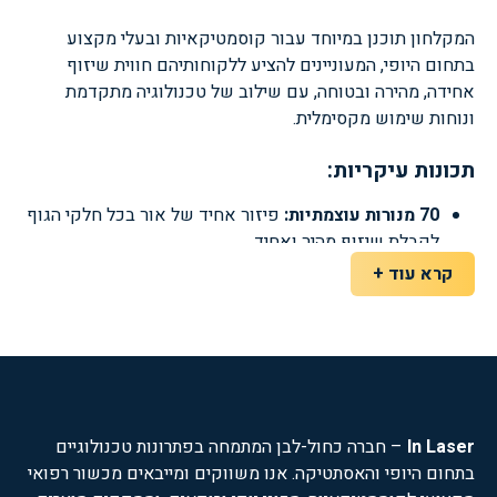
המקלחון תוכנן במיוחד עבור קוסמטיקאיות ובעלי מקצוע
בתחום היופי, המעוניינים להציע ללקוחותיהם חווית שיזוף
אחידה, מהירה ובטוחה, עם שילוב של טכנולוגיה מתקדמת
ונוחות שימוש מקסימלית.
תכונות עיקריות:
70 מנורות עוצמתיות:
פיזור אחיד של אור בכל חלקי הגוף
לקבלת שיזוף מהיר ואחיד.
מערכת מולטימדיה מובנית:
חווית שיזוף מהנה עם שמע
קרא עוד +
איכותי בזמן הטיפול.
חיבור בלוטות':
אפשרות להשמעת מוזיקה אישית מכל
מכשיר חכם.
לוח בקרה מתקדם:
שליטה נוחה על כל פרמטרי השיזוף,
כולל אפשרות לשליטה מרחוק.
תמיכה מקצועית ואחריות:
In Laser
– חברה כחול-לבן המתמחה בפתרונות טכנולוגיים
בתחום היופי והאסתטיקה. אנו משווקים ומייבאים מכשור רפואי
אחריות מלאה והדרכה אישית:
כל מקלחון מלווה