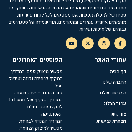
מקצועי לקוסמטיקאיות, מכוני יופי ורופאים, ומספקים מוצרים
בהדרכה מפורטת לשימוש יעיל ובטוח.
מתקדמים וחדשניים שמהווים את הבחירה הראשונה בשוק. עם
שירות ותמיכה טכנית:
צוות התמיכה שלנו זמין לכל שאלה
ניסיון של למעלה מעשור, אנו מספקים לכל לקוח פתרונות
ועניין, ליווי מלא לאורך הדרך.
מותאמים אישית, עמידים ומתקדמים, תוך שמירה על סטנדרטים
חבילת שיווק מקיפה:
עזרי שיווק שיעזרו לכם לקדם את
גבוהים של איכות ושירות.
השירות ולמשוך לקוחות חדשים.
יתרונות ייחודיים של המכשור:
מתאים לכל סוגי העור:
מותאם במיוחד לשימוש מגוון
עמודי האתר
הפוסטים האחרונים
ובטוח לכל לקוחה.
תוצאות תוך 3 דקות בלבד:
שיזוף אחיד בגוון זהוב ובריא
דף הבית
מכשיר מיצוק פנים: המדריך
בזמן קצר מאוד.
המקיף לבחירה נכונה וטיפול
החברה שלנו
מנורות רפואיות:
תורמות גם לשיפור עור הפנים והגוף, עם
יעיל
השפעה מיטיבה על אקנה, פסוריאזיס וסבוריאה.
המכשור שלנו
קורס הסרת שיער בשעווה:
המדריך המקיף של In Laser
עמוד הבלוג
הצטרפו למובילי התחום והעניקו ללקוחותיכם את חווית השיזוף
למקצוענות בעולם
החדשנית, האפקטיבית והמפנקת ביותר שקיימת כיום.
צור קשר
האסתטיקה
הצהרת נגישות
המדריך המקיף לבחירת
מכשיר למיצוק הצוואר: