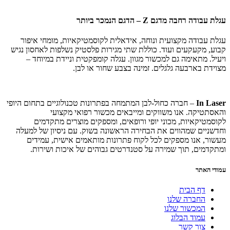
עגלת עבודה רחבה מדגם Z – הדגם הנמכר ביותר
עגלת עבודה מקצועית ונוחה, אידאלית לקוסמטיקאיות, מומחי איפור
קבוע, מקעקעים ועוד. כוללת שתי מגירות פלסטיק נשלפות לאחסון נגיש
ויעיל. מתאימה גם למכשור מגוון. עגלה קומפקטית וניידת במיוחד –
מצוידת בארבעה גלגלים. זמינה בצבע שחור או לבן.
In Laser
– חברה כחול-לבן המתמחה בפתרונות טכנולוגיים בתחום היופי
והאסתטיקה. אנו משווקים ומייבאים מכשור רפואי מקצועי
לקוסמטיקאיות, מכוני יופי ורופאים, ומספקים מוצרים מתקדמים
וחדשניים שמהווים את הבחירה הראשונה בשוק. עם ניסיון של למעלה
מעשור, אנו מספקים לכל לקוח פתרונות מותאמים אישית, עמידים
ומתקדמים, תוך שמירה על סטנדרטים גבוהים של איכות ושירות.
עמודי האתר
דף הבית
החברה שלנו
המכשור שלנו
עמוד הבלוג
צור קשר